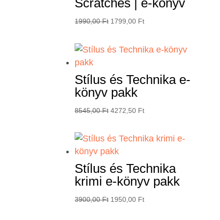
Scratches | e-könyv
Original
Current
1990,00
Ft
1799,00
Ft
price
price
was:
is:
1990,00 Ft.
1799,00 Ft.
Stílus és Technika e-
könyv pakk
Original
Current
8545,00
Ft
4272,50
Ft
price
price
was:
is:
8545,00 Ft.
4272,50 Ft.
Stílus és Technika
krimi e-könyv pakk
Original
Current
3900,00
Ft
1950,00
Ft
price
price