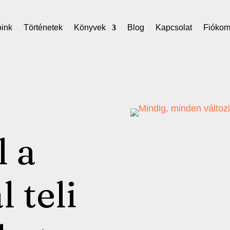
óink
Történetek
Könyvek
Blog
Kapcsolat
Fióko
l a
 teli