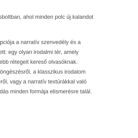
boltban, ahol minden polc új kalandot
pciója a narratív szenvedély és a
tt: egy olyan irodalmi tér, amely
ebb rétegeit kereső olvasóknak.
böngészésről, a klasszikus irodalom
ől, vagy a narratív textúrákkal való
dás minden formája elismerésre talál.