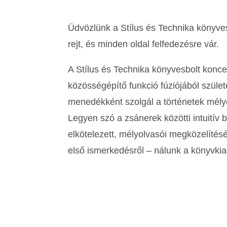
Üdvözlünk a Stílus és Technika könyves
rejt, és minden oldal felfedezésre vár.
A Stílus és Technika könyvesbolt konce
közösségépítő funkció fúziójából születe
menedékként szolgál a történetek mély
Legyen szó a zsánerek közötti intuitív 
elkötelezett, mélyolvasói megközelítésér
első ismerkedésről – nálunk a könyvkia