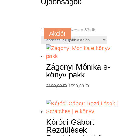
Újdonságok
Sorted
1–4 termék, összesen 33 db
Akció!
Akció!
Akció!
Akció!
by
latest
Zágonyi Mónika e-
könyv pakk
Original
Current
3180,00
Ft
1590,00
Ft
price
price
was:
is:
3180,00 Ft.
1590,00 Ft.
Kóródi Gábor:
Rezdülések |