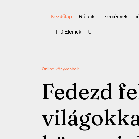
Kezdőlap
Rólunk
Események
Ír
0 Elemek
Online könyvesbolt
Fedezd fe
világokkal