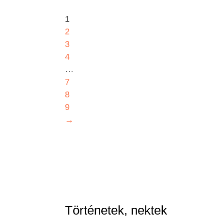
was:
is:
3900,00 Ft.
1950,00 Ft.
1
2
3
4
…
7
8
9
→
Történetek, nektek