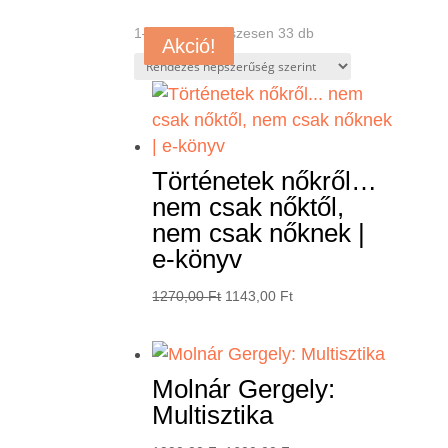
Sorted
1–8 termék, összesen 33 db
Akció!
Akció!
Akció!
Akció!
Akció!
Akció!
Akció!
by
popularity
Történetek nőkről…
nem csak nőktől,
nem csak nőknek |
e-könyv
Original
Current
1270,00
Ft
1143,00
Ft
price
price
was:
is:
1270,00 Ft.
1143,00 Ft.
Molnár Gergely:
Multisztika