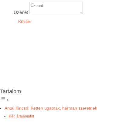
Üzenet
Küldés
Kérj árajánlatot
Írj nekünk, és mi hamarosan felvesszük veled a
kapcsolatot.
Tartalom
Antal Kincső: Ketten ugatnak, hárman szeretnek
Kérj árajánlatot