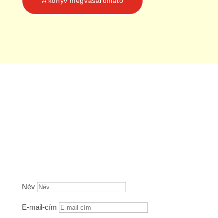
A könyv megvásárolható
Név
E-mail-cím