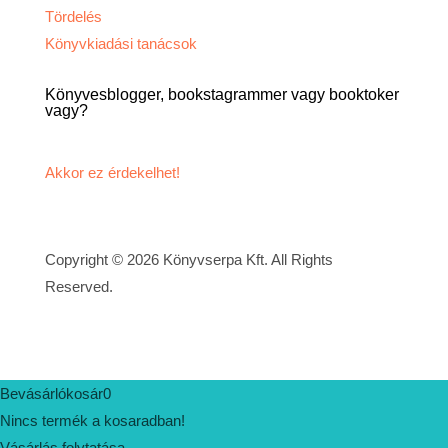
Tördelés
Könyvkiadási tanácsok
Könyvesblogger, bookstagrammer vagy booktoker
vagy?
Akkor ez érdekelhet!
Copyright © 2026 Könyvserpa Kft. All Rights
Reserved.
Bevásárlókosár
0
Nincs termék a kosaradban!
Vásárlás folytatása