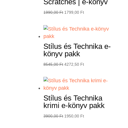
Scratches | e-könyv
Original
Current
1990,00
Ft
1799,00
Ft
price
price
was:
is:
1990,00 Ft.
1799,00 Ft.
Stílus és Technika e-
könyv pakk
Original
Current
8545,00
Ft
4272,50
Ft
price
price
was:
is:
8545,00 Ft.
4272,50 Ft.
Stílus és Technika
krimi e-könyv pakk
Original
Current
3900,00
Ft
1950,00
Ft
price
price