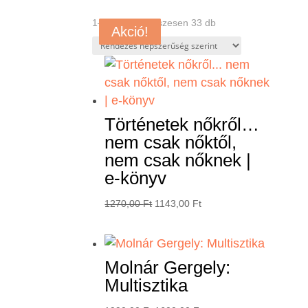
Sorted
1–8 termék, összesen 33 db
Akció!
Akció!
Akció!
Akció!
Akció!
Akció!
Akció!
by
popularity
Történetek nőkről…
nem csak nőktől,
nem csak nőknek |
e-könyv
Original
Current
1270,00
Ft
1143,00
Ft
price
price
was:
is:
1270,00 Ft.
1143,00 Ft.
Molnár Gergely:
Multisztika