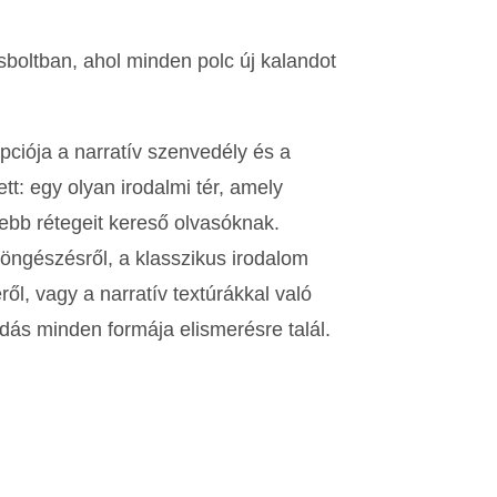
boltban, ahol minden polc új kalandot
pciója a narratív szenvedély és a
tt: egy olyan irodalmi tér, amely
ebb rétegeit kereső olvasóknak.
böngészésről, a klasszikus irodalom
ől, vagy a narratív textúrákkal való
dás minden formája elismerésre talál.