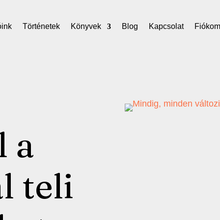
óink
Történetek
Könyvek
Blog
Kapcsolat
Fióko
l a
 teli