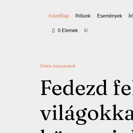
Kezdőlap
Rólunk
Események
Ír
0 Elemek
Online könyvesbolt
Fedezd fe
világokkal