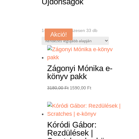
Újdonságok
Sorted
1–4 termék, összesen 33 db
Akció!
Akció!
Akció!
Akció!
by
latest
Zágonyi Mónika e-
könyv pakk
Original
Current
3180,00
Ft
1590,00
Ft
price
price
was:
is:
3180,00 Ft.
1590,00 Ft.
Kóródi Gábor:
Rezdülések |