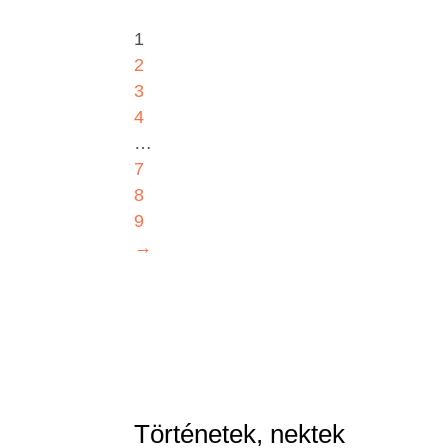
was:
is:
3900,00 Ft.
1950,00 Ft.
1
2
3
4
…
7
8
9
→
Történetek, nektek