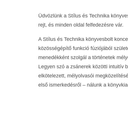
Üdvözlünk a Stílus és Technika könyves
rejt, és minden oldal felfedezésre vár.
A Stílus és Technika könyvesbolt konce
közösségépítő funkció fúziójából születe
menedékként szolgál a történetek mély
Legyen szó a zsánerek közötti intuitív 
elkötelezett, mélyolvasói megközelítésér
első ismerkedésről – nálunk a könyvkia