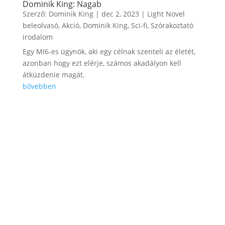
Dominik King: Nagab
Szerző:
Dominik King
|
dec 2, 2023
|
Light Novel
beleolvasó
,
Akció
,
Dominik King
,
Sci-fi
,
Szórakoztató
irodalom
Egy MI6-es ügynök, aki egy célnak szenteli az életét,
azonban hogy ezt elérje, számos akadályon kell
átküzdenie magát.
bővebben
Get Notified of the Latest
News