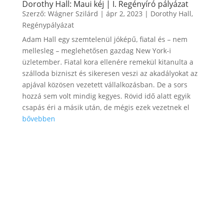
Dorothy Hall: Maui kéj | I. Regényíró pályázat
Szerző:
Wágner Szilárd
|
ápr 2, 2023
|
Dorothy Hall
,
Regénypályázat
Adam Hall egy szemtelenül jóképű, fiatal és – nem
mellesleg – meglehetősen gazdag New York-i
üzletember. Fiatal kora ellenére remekül kitanulta a
szálloda bizniszt és sikeresen veszi az akadályokat az
apjával közösen vezetett vállalkozásban. De a sors
hozzá sem volt mindig kegyes. Rövid idő alatt egyik
csapás éri a másik után, de mégis ezek vezetnek el
bővebben