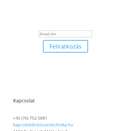
Get Notified of the Latest
News
Sikeres üzenet
Feliratkozás
Kapcsolat
+36 (70) 752-0081
kapcsolat@stilusestechnika.hu