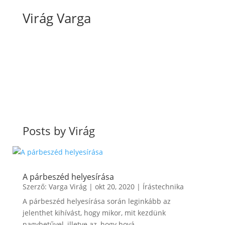
Virág Varga
Posts by Virág
A párbeszéd helyesírása
Szerző:
Varga Virág
|
okt 20, 2020
|
Írástechnika
A párbeszéd helyesírása során leginkább az
jelenthet kihívást, hogy mikor, mit kezdünk
nagybetűvel, illetve az, hogy hová…