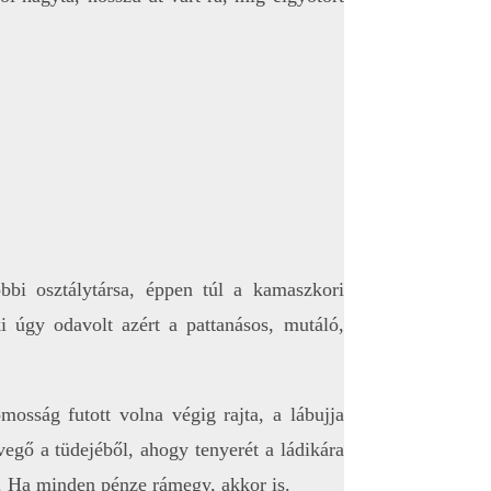
bi osztálytársa, éppen túl a kamaszkori
 úgy odavolt azért a pattanásos, mutáló,
osság futott volna végig rajta, a lábujja
levegő a tüdejéből, ahogy tenyerét a ládikára
ell. Ha minden pénze rámegy, akkor is.