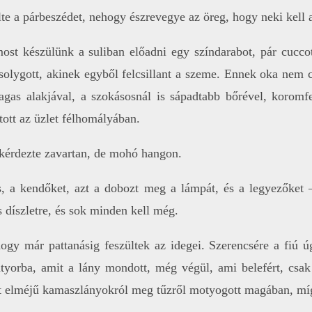
lte a párbeszédet, nehogy észrevegye az öreg, hogy neki kell 
most készülünk a suliban előadni egy színdarabot, pár cucc
solygott, akinek egyből felcsillant a szeme. Ennek oka nem 
gas alakjával, a szokásosnál is sápadtabb bőrével, koromf
tott az üzlet félhomályában.
 kérdezte zavartan, de mohó hangon.
s, a kendőket, azt a dobozt meg a lámpát, és a legyezőket
 díszletre, és sok minden kell még.
gy már pattanásig feszültek az idegei. Szerencsére a fiú ú
tyorba, amit a lány mondott, még végül, ami belefért, csak 
 elméjű kamaszlányokról meg tűzről motyogott magában, míg 