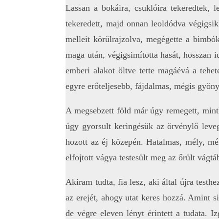
Lassan a bokáira, csuklóira tekeredtek, 
tekeredett, majd onnan leoldódva végigsikl
melleit körülrajzolva, megégette a bimbók
maga után, végigsimította hasát, hosszan id
emberi alakot öltve tette magáévá a tehet
egyre erőteljesebb, fájdalmas, mégis gyöny
A megsebzett föld már úgy remegett, minth
úgy gyorsult keringésük az örvénylő leveg
hozott az éj közepén. Hatalmas, mély, mér
elfojtott vágya testesült meg az őrült vágtá
Akiram tudta, fia lesz, aki által újra testh
az erejét, ahogy utat keres hozzá. Amint si
de végre eleven lényt érintett a tudata. 