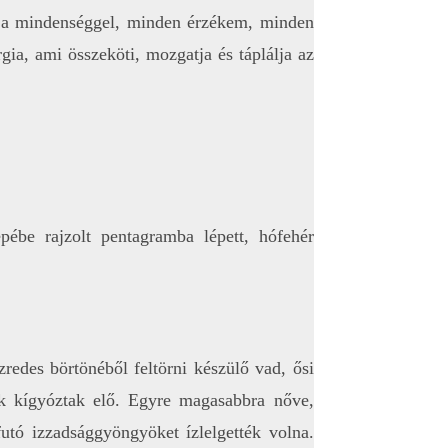
g a mindenséggel, minden érzékem, minden
ia, ami összeköti, mozgatja és táplálja az
pébe rajzolt pentagramba lépett, hófehér
zredes börtönéből feltörni készülő vad, ősi
vek kígyóztak elő. Egyre magasabbra nőve,
futó izzadsággyöngyöket ízlelgették volna.