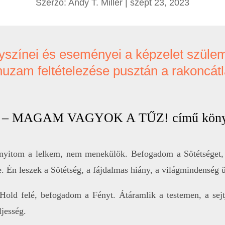
Szerző:
Andy T. Miller
|
szept 23, 2023
elyszínei és eseményei a képzelet szüle
huzam feltételezése pusztán a rakoncát
reán – MAGAM VAGYOK A TŰZ! című kön
gnyitom a lelkem, nem menekülök. Befogadom a Sötétséget, 
. Én leszek a Sötétség, a fájdalmas hiány, a világmindenség 
Hold felé, befogadom a Fényt. Átáramlik a testemen, a sejt
jesség.