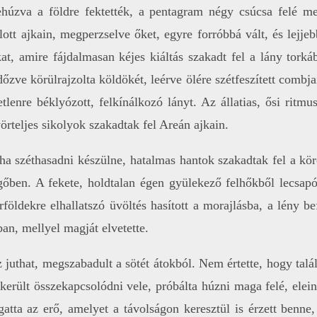
lehúzva a földre fektették, a pentagram négy csúcsa felé m
ott ajkain, megperzselve őket, egyre forróbbá vált, és lejjebb
at, amire fájdalmasan kéjes kiáltás szakadt fel a lány torká
őzve körülrajzolta köldökét, leérve ölére szétfeszített combjai
etlenre béklyózott, felkínálkozó lányt. Az állatias, ősi ri
örteljes sikolyok szakadtak fel Areán ajkain.
a széthasadni készülne, hatalmas hantok szakadtak fel a kör
őben. A fekete, holdtalan égen gyülekező felhőkből lecsapó
földekre elhallatszó üvöltés hasított a morajlásba, a lény be
ban, mellyel magját elvetette.
ez juthat, megszabadult a sötét átokból. Nem értette, hogy tal
került összekapcsolódni vele, próbálta húzni maga felé, eleint
Izgatta az erő, amelyet a távolságon keresztül is érzett benn