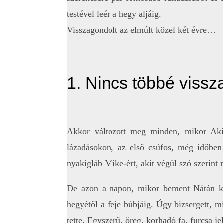
testével leér a hegy aljáig.
Visszagondolt az elmúlt közel két évre…
1. Nincs többé vissz
Akkor változott meg minden, mikor Akir
lázadásokon, az első csúfos, még időben
nyakigláb Mike-ért, akit végül szó szerint 
De azon a napon, mikor bement Nátán kis 
hegyétől a feje búbjáig. Úgy bizsergett, min
tette. Egyszerű, öreg, korhadó fa, furcsa j