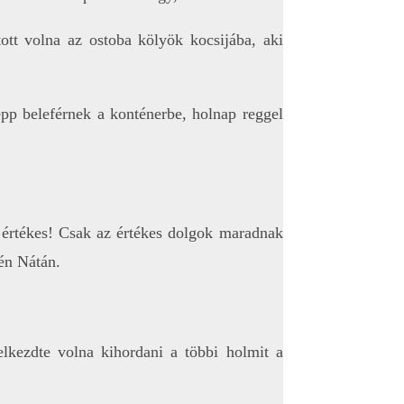
ott volna az ostoba kölyök kocsijába, aki
épp beleférnek a konténerbe, holnap reggel
z értékes! Csak az értékes dolgok maradnak
vén Nátán.
lkezdte volna kihordani a többi holmit a