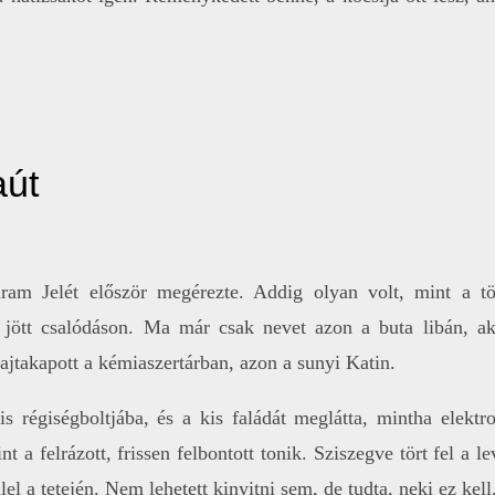
aút
am Jelét először megérezte. Addig olyan volt, mint a töb
 jött csalódáson. Ma már csak nevet azon a buta libán, aki
rajtakapott a kémiaszertárban, azon a sunyi Katin.
régiségboltjába, és a kis faládát meglátta, mintha elektrom
t a felrázott, frissen felbontott tonik. Sziszegve tört fel a 
ellel a tetején. Nem lehetett kinyitni sem, de tudta, neki ez k