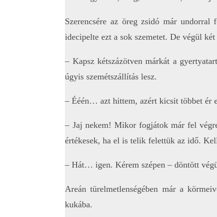
Szerencsére az öreg zsidó már undorral f
idecipelte ezt a sok szemetet. De végül ké
– Kapsz kétszázötven márkát a gyertyatart
úgyis szemétszállítás lesz.
– Ééén… azt hittem, azért kicsit többet ér
– Jaj nekem! Mikor fogjátok már fel végre
értékesek, ha el is telik felettük az idő. K
– Hát… igen. Kérem szépen – döntött végül
Areán türelmetlenségében már a körmeive
kukába.