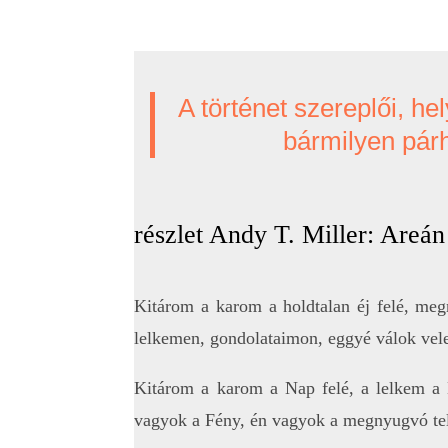
A történet szereplői, h
bármilyen pár
részlet Andy T. Miller: A
Kitárom a karom a holdtalan éj felé, me
lelkemen, gondolataimon, eggyé válok vele
Kitárom a karom a Nap felé, a lelkem a 
vagyok a Fény, én vagyok a megnyugvó tel