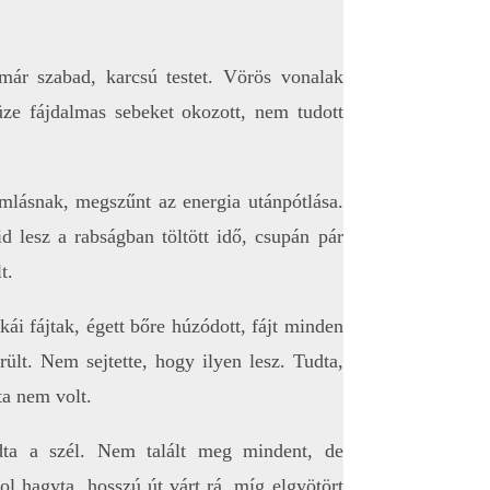
immár szabad, karcsú testet. Vörös vonalak
üze fájdalmas sebeket okozott, nem tudott
ámlásnak, megszűnt az energia utánpótlása.
id lesz a rabságban töltött idő, csupán pár
t.
kái fájtak, égett bőre húzódott, fájt minden
ült. Nem sejtette, hogy ilyen lesz. Tudta,
gta nem volt.
rdta a szél. Nem talált meg mindent, de
ol hagyta, hosszú út várt rá, míg elgyötört