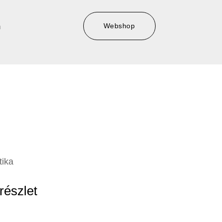
Webshop
m
ika
részlet