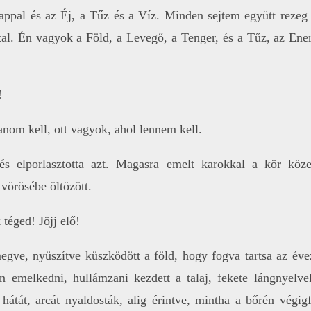
ppal és az Éj, a Tűz és a Víz. Minden sejtem együtt reze
l. Én vagyok a Föld, a Levegő, a Tenger, és a Tűz, az Energ
!
anom kell, ott vagyok, ahol lennem kell.
 és elporlasztotta azt. Magasra emelt karokkal a kör köze
vörösébe öltözött.
 téged! Jöjj elő!
megve, nyüszítve küszködött a föld, hogy fogva tartsa az éve
én emelkedni, hullámzani kezdett a talaj, fekete lángnyel
 hátát, arcát nyaldosták, alig érintve, mintha a bőrén végig