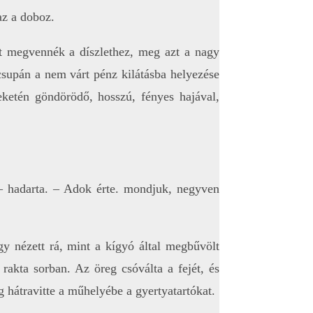
az a doboz.
ot megvennék a díszlethez, meg azt a nagy
csupán a nem várt pénz kilátásba helyezése
eketén göndörödő, hosszú, fényes hajával,
 – hadarta. – Adok érte. mondjuk, negyven
gy nézett rá, mint a kígyó által megbűvölt
rakta sorban. Az öreg csóválta a fejét, és
hátravitte a műhelyébe a gyertyatartókat.