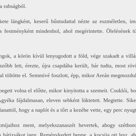
a rabságból.
fekete lángként, keserű bűntudattal nézte az eszméletlen, 
us festményként mindenhol, ahol megérintette. Ölelésének t
ngok, a körön kívül lenyugodott a föld, vége szakadt a vill
szőbb lett, érezte, újra csapdába került, bár tudta, most röv
al töltötte el. Semmivé foszlott, épp, mikor Areán megmozdul
egett volna el előtte, mikor kinyitotta a szemeit. Csuklói, bo
Ágyéka fájdalmasan, eleven sebként lüktetett. Megtette. Siker
illanattól, hogy a naplót és a tőrt a kezébe vette, egy perc nyu
olmijaihoz ment, melyekszanaszét hevertek, ahogy szétho
 hátizsákot igen. Reménykedett benne, a kocsija ott lesz, ah