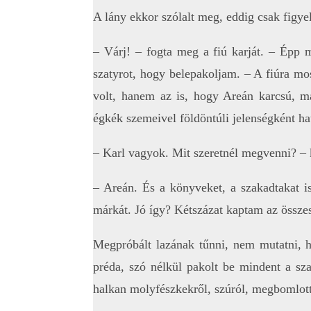
A lány ekkor szólalt meg, eddig csak figye
– Várj! – fogta meg a fiú karját. – Épp 
szatyrot, hogy belepakoljam. – A fiúra mo
volt, hanem az is, hogy Areán karcsú, ma
égkék szemeivel földöntúli jelenségként ha
– Karl vagyok. Mit szeretnél megvenni? –
– Areán. És a könyveket, a szakadtakat i
márkát. Jó így? Kétszázat kaptam az összes
Megpróbált lazának tűnni, nem mutatni, ho
préda, szó nélkül pakolt be mindent a sza
halkan molyfészkekről, szúról, megbomlott