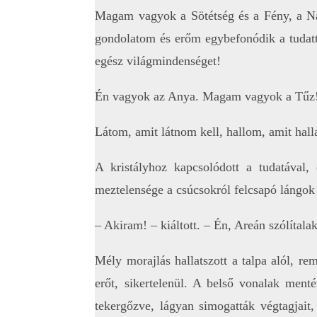
Magam vagyok a Sötétség és a Fény, a Na
gondolatom és erőm egybefonódik a tudatta
egész világmindenséget!
Én vagyok az Anya. Magam vagyok a Tűz
Látom, amit látnom kell, hallom, amit hall
A kristályhoz kapcsolódott a tudatával,
meztelensége a csúcsokról felcsapó lángok 
– Akiram! – kiáltott. – Én, Areán szólítalak
Mély morajlás hallatszott a talpa alól, re
erőt, sikertelenül. A belső vonalak ment
tekergőzve, lágyan simogatták végtagjait,