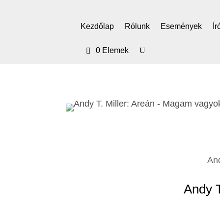
Kezdőlap
Rólunk
Események
Ír
0 Elemek
And
Andy T