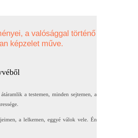
ményei, a valósággal történő
lan képzelet műve.
yvéből
átáramlik a testemen, minden sejtemen, a
üressége.
jeimen, a lelkemen, eggyé válok vele. Én