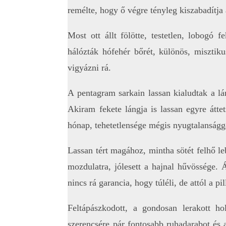
remélte, hogy ő végre tényleg kiszabadítja 
Most ott állt fölötte, testetlen, lobogó 
hálózták hófehér bőrét, különös, misztik
vigyázni rá.
A pentagram sarkain lassan kialudtak a lá
Akiram fekete lángja is lassan egyre áttet
hónap, tehetetlensége mégis nyugtalanságg
Lassan tért magához, mintha sötét felhő leb
mozdulatra, jólesett a hajnal hűvössége. 
nincs rá garancia, hogy túléli, de attól a p
Feltápászkodott, a gondosan lerakott h
szerencsére pár fontosabb ruhadarabot és a