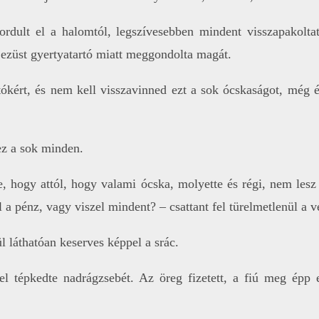
ordult el a halomtól, legszívesebben mindent visszapakoltat
t ezüst gyertyatartó miatt meggondolta magát.
ókért, és nem kell visszavinned ezt a sok ócskaságot, még 
 ez a sok minden.
, hogy attól, hogy valami ócska, molyette és régi, nem les
ell a pénz, vagy viszel mindent? – csattant fel türelmetlenül a 
 láthatóan keserves képpel a srác.
l tépkedte nadrágzsebét. Az öreg fizetett, a fiú meg épp e