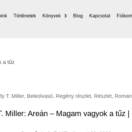
óink
Történetek
Könyvek
Blog
Kapcsolat
Fióko
y T. Miller
,
Beleolvasó
,
Regény részlet
,
Részlet
,
Romant
. Miller: Areán – Magam vagyok a tűz | 