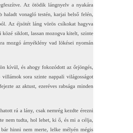
egfeszítve. Az ötödik lángnyelv a nyakára
 haladt vonagló testén, karjai belső felén,
ból. Az éjsötét láng vörös csíkokat hagyva
 közé siklott, lassan mozogva kitelt, szinte
tmusra mozgó árnyéklény vad lökései nyomán
ön kívül, és ahogy fokozódott az őrjöngés,
 villámok sora szinte nappali világosságot
fejezte az aktust, ezeréves rabsága minden
álhatott rá a lány, csak nemrég kezdte érezni
e nem tudta, hol lehet, ki ő, és mi a célja,
e, bár hinni nem merte, lelke mélyén mégis