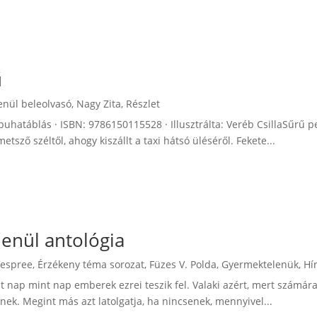
ű
enül beleolvasó
,
Nagy Zita
,
Részlet
 puhatáblás · ISBN: 9786150115528 · Illusztrálta: Veréb CsillaSűrű 
tsző széltől, ahogy kiszállt a taxi hátsó üléséről. Fekete...
enül antológia
Vespree
,
Érzékeny téma sorozat
,
Füzes V. Polda
,
Gyermektelenük
,
Hí
st nap mint nap emberek ezrei teszik fel. Valaki azért, mert számár
nek. Megint más azt latolgatja, ha nincsenek, mennyivel...