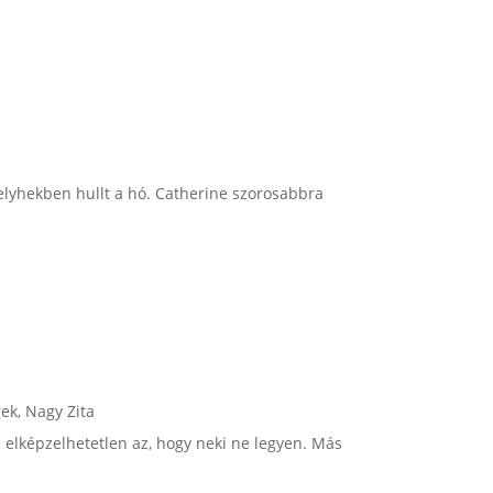
pelyhekben hullt a hó. Catherine szorosabbra
rek
,
Nagy Zita
a elképzelhetetlen az, hogy neki ne legyen. Más