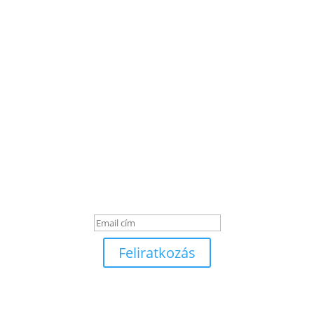
Get Notified of the Latest News
Sikeres üzenet
Feliratkozás