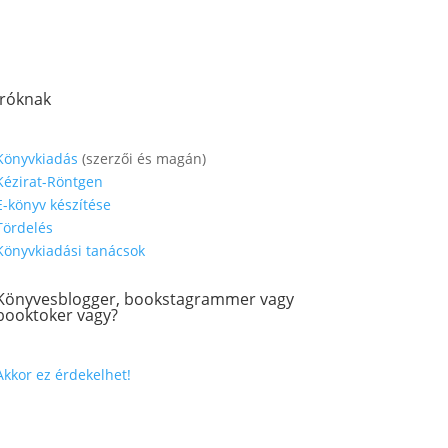
Íróknak
Könyvkiadás
(szerzői és magán)
Kézirat-Röntgen
E-könyv készítése
Tördelés
Könyvkiadási tanácsok
Könyvesblogger, bookstagrammer vagy
booktoker vagy?
Akkor ez érdekelhet!