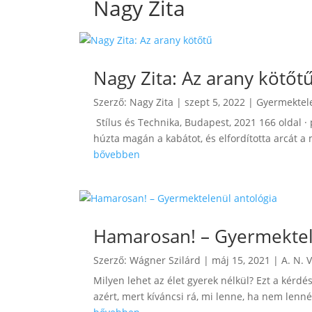
Nagy Zita
Nagy Zita: Az arany kötőt
Szerző:
Nagy Zita
|
szept 5, 2022
|
Gyermektel
Stílus és Technika, Budapest, 2021 166 oldal ·
húzta magán a kabátot, és elfordította arcát a me
bővebben
Hamarosan! – Gyermektel
Szerző:
Wágner Szilárd
|
máj 15, 2021
|
A. N. 
Milyen lehet az élet gyerek nélkül? Ezt a kérdé
azért, mert kíváncsi rá, mi lenne, ha nem lenné