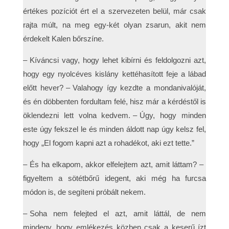
értékes pozíciót ért el a szervezeten belül, már csak
rajta múlt, na meg egy-két olyan zsarun, akit nem
érdekelt Kalen bőrszíne.
– Kíváncsi vagy, hogy lehet kibírni és feldolgozni azt,
hogy egy nyolcéves kislány kettéhasított feje a lábad
előtt hever? – Valahogy így kezdte a mondanivalóját,
és én döbbenten fordultam felé, hisz már a kérdéstől is
öklendezni lett volna kedvem. – Úgy, hogy minden
este úgy fekszel le és minden áldott nap úgy kelsz fel,
hogy „El fogom kapni azt a rohadékot, aki ezt tette.”
– És ha elkapom, akkor elfelejtem azt, amit láttam? –
figyeltem a sötétbőrű idegent, aki még ha furcsa
módon is, de segíteni próbált nekem.
– Soha nem felejted el azt, amit láttál, de nem
mindegy, hogy emlékezés közben csak a keserű ízt