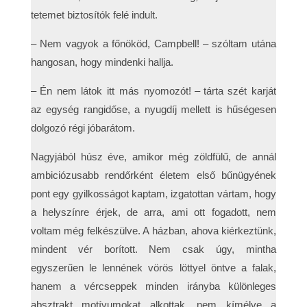
tetemet biztosítók felé indult.
– Nem vagyok a főnököd, Campbell! – szóltam utána
hangosan, hogy mindenki hallja.
– Én nem látok itt más nyomozót! – tárta szét karját
az egység rangidőse, a nyugdíj mellett is hűségesen
dolgozó régi jóbarátom.
Nagyjából húsz éve, amikor még zöldfülű, de annál
ambiciózusabb rendőrként életem első bűnügyének
pont egy gyilkosságot kaptam, izgatottan vártam, hogy
a helyszínre érjek, de arra, ami ott fogadott, nem
voltam még felkészülve. A házban, ahova kiérkeztünk,
mindent vér borított. Nem csak úgy, mintha
egyszerűen le lennének vörös löttyel öntve a falak,
hanem a vércseppek minden irányba különleges
absztrakt motívumokat alkottak, nem kímélve a