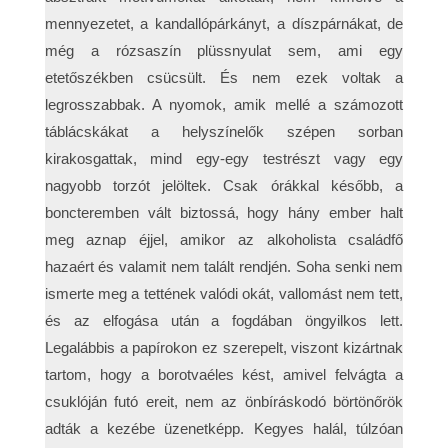
mennyezetet, a kandallópárkányt, a díszpárnákat, de
még a rózsaszín plüssnyulat sem, ami egy
etetőszékben csücsült. És nem ezek voltak a
legrosszabbak. A nyomok, amik mellé a számozott
táblácskákat a helyszínelők szépen sorban
kirakosgattak, mind egy-egy testrészt vagy egy
nagyobb torzót jelöltek. Csak órákkal később, a
boncteremben vált biztossá, hogy hány ember halt
meg aznap éjjel, amikor az alkoholista családfő
hazaért és valamit nem talált rendjén. Soha senki nem
ismerte meg a tettének valódi okát, vallomást nem tett,
és az elfogása után a fogdában öngyilkos lett.
Legalábbis a papírokon ez szerepelt, viszont kizártnak
tartom, hogy a borotvaéles kést, amivel felvágta a
csuklóján futó ereit, nem az önbíráskodó börtönőrök
adták a kezébe üzenetképp. Kegyes halál, túlzóan