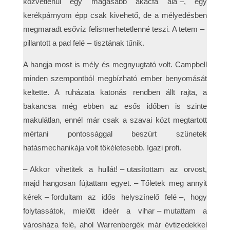
közvetlenül egy magasabb akácfa alá –, egy
kerékpárnyom épp csak kivehető, de a mélyedésben
megmaradt esővíz felismerhetetlenné teszi. A tetem –
pillantott a pad felé – tisztának tűnik.
A hangja most is mély és megnyugtató volt. Campbell
minden szempontból megbízható ember benyomását
keltette. A ruházata katonás rendben állt rajta, a
bakancsa még ebben az esős időben is szinte
makulátlan, ennél már csak a szavai közt megtartott
mértani pontossággal beszúrt szünetek
hatásmechanikája volt tökéletesebb. Igazi profi.
– Akkor vihetitek a hullát! – utasítottam az orvost,
majd hangosan fújtattam egyet. – Tőletek meg annyit
kérek – fordultam az idős helyszínelő felé –, hogy
folytassátok, mielőtt ideér a vihar – mutattam a
városháza felé, ahol Warrenbergék már évtizedekkel