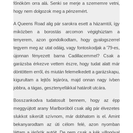
főnököm orra alá. Senki se merje a szememre vetni,
hogy nem dolgozok meg a pénzemért.
A Queens Road alig pár sarokra esett a házamtól, így
miközben a borostás arcomon végighúztam a
tenyerem, azon gondolkodtam, hogy gyalogszerrel
tegyem meg az utat odáig, vagy fontoskodjak a ’79-es,
újonnan fényezett barna Cadillacemmel? Csak a
garázsba érkezve vettem észre, hogy tudat alatt már
döntöttem erről, és miután felemelkedett a garázskapu,
kigurultam a lejtős lejáróra, majd onnan nagy ívben
jobbra, a tágas, gesztenyefákkal határolt utcára.
Bosszankodva tudatosult bennem, hogy az épp
meggyújtott arany Marlboróból csak alig pár élvezetes
slukkot sikerült szívnom, már dobhatom is el. Amint
bekanyarodtam az úti célom felé, azon nyomban
láttam a járőrök autóit. De nem csak a kék villogóval