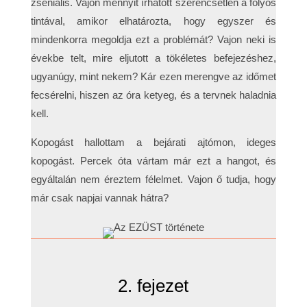
zseniális. Vajon mennyit írhatott szerencsétlen a folyós
tintával, amikor elhatározta, hogy egyszer és
mindenkorra megoldja ezt a problémát? Vajon neki is
évekbe telt, mire eljutott a tökéletes befejezéshez,
ugyanúgy, mint nekem? Kár ezen merengve az időmet
fecsérelni, hiszen az óra ketyeg, és a tervnek haladnia
kell.
Kopogást hallottam a bejárati ajtómon, ideges
kopogást. Percek óta vártam már ezt a hangot, és
egyáltalán nem éreztem félelmet. Vajon ő tudja, hogy
már csak napjai vannak hátra?
2. fejezet