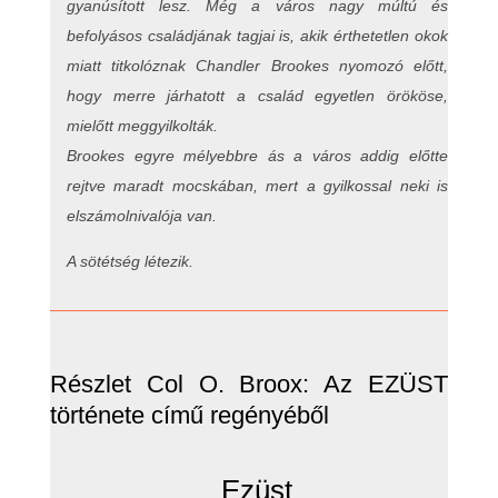
gyanúsított lesz. Még a város nagy múltú és
befolyásos családjának tagjai is, akik érthetetlen okok
miatt titkolóznak Chandler Brookes nyomozó előtt,
hogy merre járhatott a család egyetlen örököse,
mielőtt meggyilkolták.
Brookes egyre mélyebbre ás a város addig előtte
rejtve maradt mocskában, mert a gyilkossal neki is
elszámolnivalója van.
A sötétség létezik.
Részlet Col O. Broox: Az EZÜST
története című regényéből
Ezüst