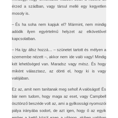
érzed a szádban, vagy társul mellé egy kegyetlen
mosoly is.
– És ha soha nem kapjuk el? Mármint, nem mindig
adódik ilyen egyértelmű helyzet az elkövetővel
kapcsolatban.
– Ha így állsz hozzá… – szünetet tartott és mélyen a
szemembe nézett –, akkor nem ide való vagy! Mindig
két lehetőséged van. Maradsz vagy mész. És hogy
miként választasz, az dönti el, hogy ki is vagy
valójában.
Ez az, amit nem tanítanak meg sehol! A valóságot! És
bár nem tudom, hogy maga az eset, vagy Campbell
ösztönző beszéde volt az, ami a gyilkossági nyomozói
pálya irányába sodort, de azt igen, hogy ő az egyik
ember a kettő közül ezen a világon, akiben valóban