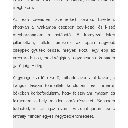
megbízom.
Az eső csendben szemerkélt tovább. Éreztem,
ahogyan a nyakamba cseppen egy-kettő, és kissé
megborzongtam a hatásától. A környező fákra
pillantottam, felfelé, amiknek az ágain nagyobb
cseppek gyűltek össze, melyek közül egy épp az
arcomra hullott, majd végigfolyt egyenesen a kabátom
gallérjáig. Hideg.
A gyönge szellő keserű, rothadó avarillatot kavart, a
hangok lassan tompultak körülöttem, és immáron
békében körbefordultam, hogy felszívjam magam és
felmérjem a hely minden apró részletét. Sohasem
tudhatod, mi az igaz nyom. Eszerint jártam be a
tetthely minden egyes négyzetcentiméterét.