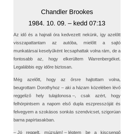
Chandler Brookes
1984. 10. 09. – kedd 07:13
Az idő és a hajnali óra kedvezett nekünk, így azelőtt
visszapattantam az autóba, mielőtt a sajtó
munkatársai keselyűként lecsaphattak volna rám, de a
fontosabb az, hogy elkerültem Warrenbergéket.
Legalábbis egy időre biztosan.
Még azelőtt, hogy az őrsre hajtottam volna,
beugrottam Dorothyhoz – aki a házam közelében lévő
reggeliző hely tulajdonosa –, csak azért, hogy
felhörpintsem a napom első dupla eszpresszóját és
felvegyem a szokásos sonkás szendvicset, szigorúan
barna papírtasakban.
– Jó reggelt, múzsám! – léptem be a kiscsengő