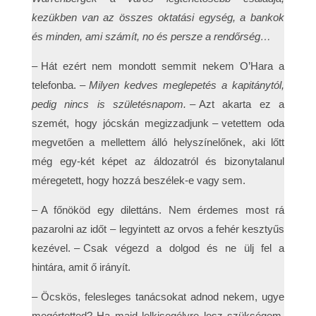
kezükben van az összes oktatási egység, a bankok
és minden, ami számít, no és persze a rendőrség…
– Hát ezért nem mondott semmit nekem O’Hara a
telefonba. –
Milyen kedves meglepetés a kapitánytól,
pedig nincs is születésnapom.
– Azt akarta ez a
szemét, hogy jócskán megizzadjunk – vetettem oda
megvetően a mellettem álló helyszínelőnek, aki lőtt
még egy-két képet az áldozatról és bizonytalanul
méregetett, hogy hozzá beszélek-e vagy sem.
– A főnököd egy dilettáns. Nem érdemes most rá
pazarolni az időt – legyintett az orvos a fehér kesztyűs
kezével. – Csak végezd a dolgod és ne ülj fel a
hintára, amit ő irányít.
– Öcskös, felesleges tanácsokat adnod nekem, ugye
megértetted? Ha majd lelkisegélyre lesz szükségem,