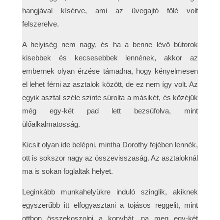
hangjával kísérve, ami az üvegajtó fölé volt
felszerelve.
A helyiség nem nagy, és ha a benne lévő bútorok
kisebbek és kecsesebbek lennének, akkor az
embernek olyan érzése támadna, hogy kényelmesen
el lehet férni az asztalok között, de ez nem így volt. Az
egyik asztal széle szinte súrolta a másikét, és közéjük
még egy-két pad lett bezsúfolva, mint
ülőalkalmatosság.
Kicsit olyan ide belépni, mintha Dorothy fejében lennék,
ott is sokszor nagy az összevisszaság. Az asztaloknál
ma is sokan foglaltak helyet.
Leginkább munkahelyükre induló szinglik, akiknek
egyszerűbb itt elfogyasztani a tojásos reggelit, mint
otthon összekoszolni a konyhát, na meg egy-két