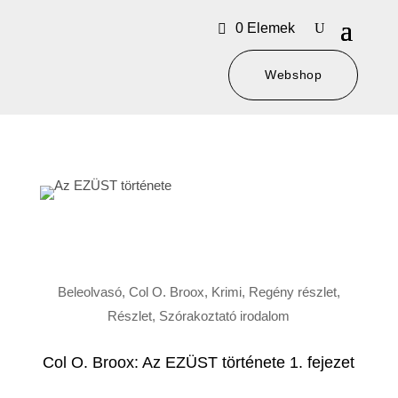
0 Elemek
Webshop
Beleolvasó
,
Col O. Broox
,
Krimi
,
Regény részlet
,
Részlet
,
Szórakoztató irodalom
Col O. Broox: Az EZÜST története 1. fejezet