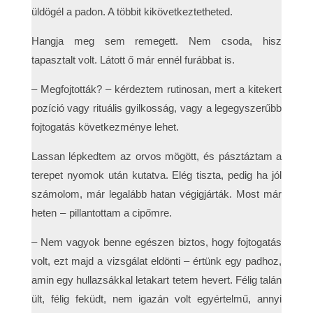
üldögél a padon. A többit kikövetkeztetheted.
Hangja meg sem remegett. Nem csoda, hisz
tapasztalt volt. Látott ő már ennél furábbat is.
– Megfojtották? – kérdeztem rutinosan, mert a kitekert
pozíció vagy rituális gyilkosság, vagy a legegyszerűbb
fojtogatás következménye lehet.
Lassan lépkedtem az orvos mögött, és pásztáztam a
terepet nyomok után kutatva. Elég tiszta, pedig ha jól
számolom, már legalább hatan végigjárták. Most már
heten – pillantottam a cipőmre.
– Nem vagyok benne egészen biztos, hogy fojtogatás
volt, ezt majd a vizsgálat eldönti – értünk egy padhoz,
amin egy hullazsákkal letakart tetem hevert. Félig talán
ült, félig feküdt, nem igazán volt egyértelmű, annyi