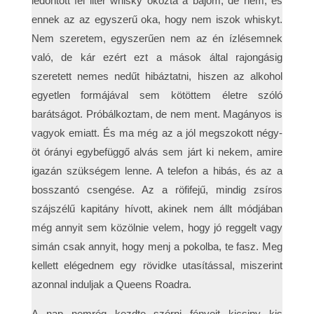
ledöntött fél liter whisky okozta a bajom, de nem, és
ennek az az egyszerű oka, hogy nem iszok whiskyt.
Nem szeretem, egyszerűen nem az én ízlésemnek
való, de kár ezért ezt a mások által rajongásig
szeretett nemes nedűt hibáztatni, hiszen az alkohol
egyetlen formájával sem kötöttem életre szóló
barátságot. Próbálkoztam, de nem ment. Magányos is
vagyok emiatt. És ma még az a jól megszokott négy-
öt órányi egybefüggő alvás sem járt ki nekem, amire
igazán szükségem lenne. A telefon a hibás, és az a
bosszantó csengése. Az a röfifejű, mindig zsíros
szájszélű kapitány hívott, akinek nem állt módjában
még annyit sem közölnie velem, hogy jó reggelt vagy
simán csak annyit, hogy menj a pokolba, te fasz. Meg
kellett elégednem egy rövidke utasítással, miszerint
azonnal induljak a Queens Roadra.
A nap nemrég kezdte szórni fényeit kicsiny kis