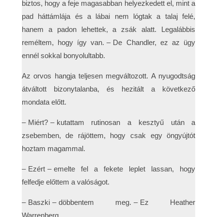
biztos, hogy a feje magasabban helyezkedett el, mint a
pad háttámlája és a lábai nem lógtak a talaj felé,
hanem a padon lehettek, a zsák alatt. Legalábbis
reméltem, hogy így van. – De Chandler, ez az ügy
ennél sokkal bonyolultabb.
Az orvos hangja teljesen megváltozott. A nyugodtság
átváltott bizonytalanba, és hezitált a következő
mondata előtt.
– Miért? – kutattam rutinosan a kesztyű után a
zsebemben, de rájöttem, hogy csak egy öngyújtót
hoztam magammal.
– Ezért – emelte fel a fekete leplet lassan, hogy
felfedje előttem a valóságot.
– Baszki – döbbentem meg. – Ez Heather
Warrenberg.