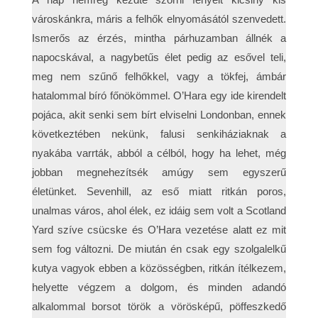
városkánkra, máris a felhők elnyomásától szenvedett.
Ismerős az érzés, mintha párhuzamban állnék a
napocskával, a nagybetűs élet pedig az esővel teli,
meg nem szűnő felhőkkel, vagy a tökfej, ámbár
hatalommal bíró főnökömmel. O’Hara egy ide kirendelt
pojáca, akit senki sem bírt elviselni Londonban, ennek
következtében nekünk, falusi senkiháziaknak a
nyakába varrták, abból a célból, hogy ha lehet, még
jobban megnehezítsék amúgy sem egyszerű
életünket. Sevenhill, az eső miatt ritkán poros,
unalmas város, ahol élek, ez idáig sem volt a Scotland
Yard szíve csücske és O’Hara vezetése alatt ez mit
sem fog változni. De miután én csak egy szolgalelkű
kutya vagyok ebben a közösségben, ritkán ítélkezem,
helyette végzem a dolgom, és minden adandó
alkalommal borsot török a vörösképű, pöffeszkedő