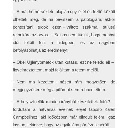
– A máj hőmérséklete alapján úgy éjfél és kettő között
ölhették meg, de ha beviszem a patológiára, akkor
pontosítani tudok ezen – váltott szakmai stílusú
retorikára az orvos. – Sajnos nem tudjuk, hogy mennyi
időt töltött kint a hidegben, és ez nagyban
befolyásolhatja az eredményt.
– Oké! Ujjlenyomatok után kutass, ezt ne feledd el! –
figyelmeztettem, majd felálltam a tetem mellől.
– Nem ma kezdtem – nézett rám megvetően, de
megjegyzésére még a pillámat sem rebbentettem.
– A helyszínelők minden irányból készítettek fotót? –
fordultam a hatvanas éveinek elejét taposó Kalen
Campbellhez, aki időközben már elindult felém, igaz
lassan, tekintve, hogy az egyik lába pár éve lesérült.