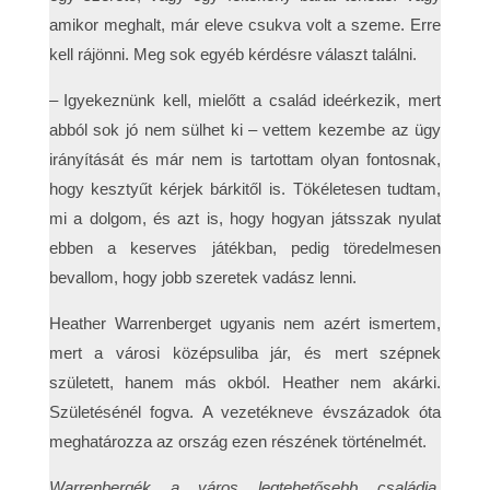
amikor meghalt, már eleve csukva volt a szeme. Erre
kell rájönni. Meg sok egyéb kérdésre választ találni.
– Igyekeznünk kell, mielőtt a család ideérkezik, mert
abból sok jó nem sülhet ki – vettem kezembe az ügy
irányítását és már nem is tartottam olyan fontosnak,
hogy kesztyűt kérjek bárkitől is. Tökéletesen tudtam,
mi a dolgom, és azt is, hogy hogyan játsszak nyulat
ebben a keserves játékban, pedig töredelmesen
bevallom, hogy jobb szeretek vadász lenni.
Heather Warrenberget ugyanis nem azért ismertem,
mert a városi középsuliba jár, és mert szépnek
született, hanem más okból. Heather nem akárki.
Születésénél fogva. A vezetékneve évszázadok óta
meghatározza az ország ezen részének történelmét.
Warrenbergék a város legtehetősebb családja,