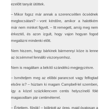
ezelőtt tanyát ütöttek.
– Mikor fogsz már annak a szerencsétlen öcsédnek
megbocsátani? – vont kérdőre, amikor a halottkém
már nem minket figyelt. – Itt remegett, amíg meg nem
érkeztél, és azon izgult, hogy vajon hogyan fogod
megalázni mindenki előtt.
Nem hiszem, hogy bárkinek bármennyi köze is lenne
az öcsémmel fennálló viszonyomhoz.
Nem is reagáltam a békítő szándékú megjegyzésre.
– Ismételjem meg az előbbi parancsot vagy felfogtad
elsőre is? – húztam ki magam Campbell-lel szemben,
így a közel százkilencven centis helyszínelő fölé
magasodtam pár centiméterrel.
– Értettem, főnök! – bólintott az öreg, majd óvatosan a