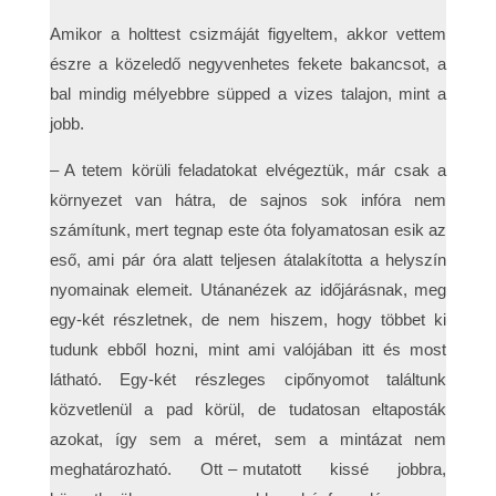
Amikor a holttest csizmáját figyeltem, akkor vettem
észre a közeledő negyvenhetes fekete bakancsot, a
bal mindig mélyebbre süpped a vizes talajon, mint a
jobb.
– A tetem körüli feladatokat elvégeztük, már csak a
környezet van hátra, de sajnos sok infóra nem
számítunk, mert tegnap este óta folyamatosan esik az
eső, ami pár óra alatt teljesen átalakította a helyszín
nyomainak elemeit. Utánanézek az időjárásnak, meg
egy-két részletnek, de nem hiszem, hogy többet ki
tudunk ebből hozni, mint ami valójában itt és most
látható. Egy-két részleges cipőnyomot találtunk
közvetlenül a pad körül, de tudatosan eltaposták
azokat, így sem a méret, sem a mintázat nem
meghatározható. Ott – mutatott kissé jobbra,