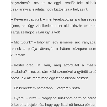
helyszínen? – néztem az egyik rendőr felé, akinek
csak annyi a feladata, hogy biztosítsa a helyszínt.
– Kevesen vagyunk – mentegetőzött az alig húszéves
ifjonc, aki úgy viselkedett, mint aki először teker ki
sárga szalagot.
Talán így is volt.
– Mit tudunk? – loholtam egy ismerős arc irányába,
akinek a pofája látványát a hátam közepére sem
kívántam.
– Késtél öreg! Mi van, még átfordultál a másik
oldaladra? – nézett rám zöld szemével a gyűrött arcú
orvos, aki az imént még egy technikussal beszélt.
– Én kérdeztem hamarabb – vágtam vissza.
– Gyere! – intett. – Nagyjából huszonöt-harminc perce
érkezett a bejelentés, hogy egy fiatal nő furcsa pózban