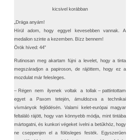
kicsivel korábban
„Drága anyám!
Hírül adom, hogy eggyel kevesebben vannak. A
medalion szinte a kezemben. Bízz bennem!
Örök híved: 44”
Rutinosan meg akartam fújni a levelet, hogy a tinta
megszáradjon a papiroson, de rájöttem, hogy ez a
mozdulat már felesleges.
– Régen nem ilyenek voltak a tollak – pattintottam
egyet a Paxom tetején, ámuldozva a technikai
vívmányok fejlődésén. Valami kelet-európai magyar
feltaláló rájött, hogy van könnyebb módja, mint tintába
mártogatni, és kunkori végeket ívelni a betűkhöz, hogy
ne cseppenjen el a fölösleges festék. Egyszerűen