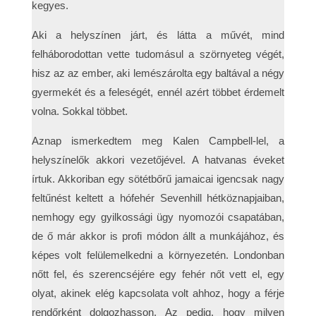
kegyes.
Aki a helyszínen járt, és látta a művét, mind
felháborodottan vette tudomásul a szörnyeteg végét,
hisz az az ember, aki lemészárolta egy baltával a négy
gyermekét és a feleségét, ennél azért többet érdemelt
volna. Sokkal többet.
Aznap ismerkedtem meg Kalen Campbell-lel, a
helyszínelők akkori vezetőjével. A hatvanas éveket
írtuk. Akkoriban egy sötétbőrű jamaicai igencsak nagy
feltűnést keltett a hófehér Sevenhill hétköznapjaiban,
nemhogy egy gyilkossági ügy nyomozói csapatában,
de ő már akkor is profi módon állt a munkájához, és
képes volt felülemelkedni a környezetén. Londonban
nőtt fel, és szerencséjére egy fehér nőt vett el, egy
olyat, akinek elég kapcsolata volt ahhoz, hogy a férje
rendőrként dolgozhasson. Az pedig, hogy milyen