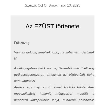
Szerző:
Col O. Broox
|
aug 10, 2025
Az EZÜST története
Fülszöveg:
Vannak dolgok, amelyek jobb, ha soha nem derülnek
ki.
A délnyugat-angliai kisváros, Sevenhill már túlélt egy
gyilkosságsorozatot, amelynek az elkövetőjét soha
nem kapták el.
Amikor egy nap az öt évvel korábbi bűntényhez
megszólalásig hasonló módszerrel megölik a
népszerű középiskolás lányt, mindenki potenciális