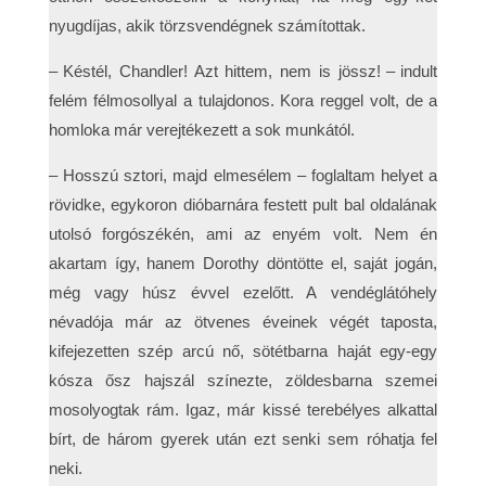
nyugdíjas, akik törzsvendégnek számítottak.
– Késtél, Chandler! Azt hittem, nem is jössz! – indult
felém félmosollyal a tulajdonos. Kora reggel volt, de a
homloka már verejtékezett a sok munkától.
– Hosszú sztori, majd elmesélem – foglaltam helyet a
rövidke, egykoron dióbarnára festett pult bal oldalának
utolsó forgószékén, ami az enyém volt. Nem én
akartam így, hanem Dorothy döntötte el, saját jogán,
még vagy húsz évvel ezelőtt. A vendéglátóhely
névadója már az ötvenes éveinek végét taposta,
kifejezetten szép arcú nő, sötétbarna haját egy-egy
kósza ősz hajszál színezte, zöldesbarna szemei
mosolyogtak rám. Igaz, már kissé terebélyes alkattal
bírt, de három gyerek után ezt senki sem róhatja fel
neki.