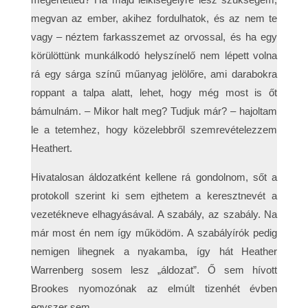
megvan az ember, akihez fordulhatok, és az nem te
vagy – néztem farkasszemet az orvossal, és ha egy
körülöttünk munkálkodó helyszínelő nem lépett volna
rá egy sárga színű műanyag jelölőre, ami darabokra
roppant a talpa alatt, lehet, hogy még most is őt
bámulnám. – Mikor halt meg? Tudjuk már? – hajoltam
le a tetemhez, hogy közelebbről szemrevételezzem
Heathert.
Hivatalosan áldozatként kellene rá gondolnom, sőt a
protokoll szerint ki sem ejthetem a keresztnevét a
vezetékneve elhagyásával. A szabály, az szabály. Na
már most én nem így működöm. A szabályírók pedig
nemigen lihegnek a nyakamba, így hát Heather
Warrenberg sosem lesz „áldozat”. Ő sem hívott
Brookes nyomozónak az elmúlt tizenhét évben
egyszer sem.