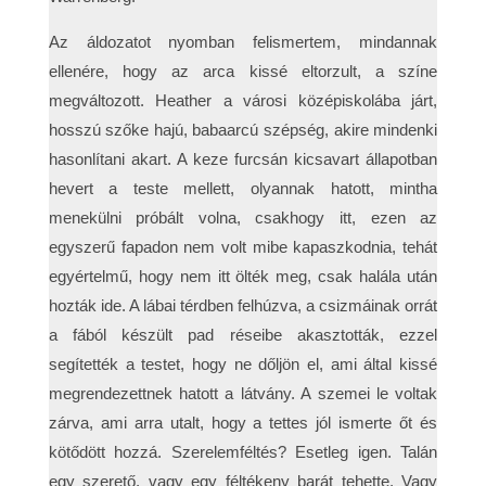
Az áldozatot nyomban felismertem, mindannak
ellenére, hogy az arca kissé eltorzult, a színe
megváltozott. Heather a városi középiskolába járt,
hosszú szőke hajú, babaarcú szépség, akire mindenki
hasonlítani akart. A keze furcsán kicsavart állapotban
hevert a teste mellett, olyannak hatott, mintha
menekülni próbált volna, csakhogy itt, ezen az
egyszerű fapadon nem volt mibe kapaszkodnia, tehát
egyértelmű, hogy nem itt ölték meg, csak halála után
hozták ide. A lábai térdben felhúzva, a csizmáinak orrát
a fából készült pad réseibe akasztották, ezzel
segítették a testet, hogy ne dőljön el, ami által kissé
megrendezettnek hatott a látvány. A szemei le voltak
zárva, ami arra utalt, hogy a tettes jól ismerte őt és
kötődött hozzá. Szerelemféltés? Esetleg igen. Talán
egy szerető, vagy egy féltékeny barát tehette. Vagy