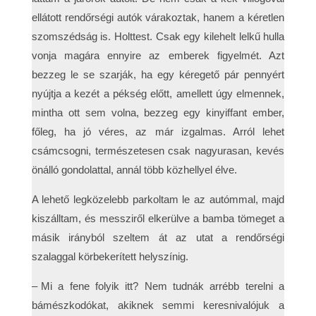
ellátott rendőrségi autók várakoztak, hanem a kéretlen
szomszédság is. Holttest. Csak egy kilehelt lelkű hulla
vonja magára ennyire az emberek figyelmét. Azt
bezzeg le se szarják, ha egy kéregető pár pennyért
nyújtja a kezét a pékség előtt, amellett úgy elmennek,
mintha ott sem volna, bezzeg egy kinyiffant ember,
főleg, ha jó véres, az már izgalmas. Arról lehet
csámcsogni, természetesen csak nagyurasan, kevés
önálló gondolattal, annál több közhellyel élve.
A lehető legközelebb parkoltam le az autómmal, majd
kiszálltam, és messziről elkerülve a bamba tömeget a
másik irányból szeltem át az utat a rendőrségi
szalaggal körbekerített helyszínig.
– Mi a fene folyik itt? Nem tudnák arrébb terelni a
bámészkodókat, akiknek semmi keresnivalójuk a