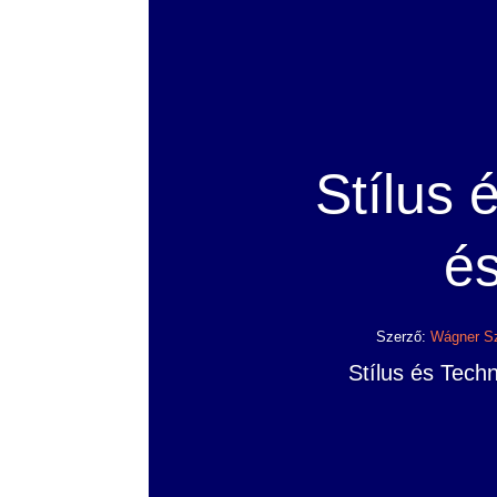
Stílus 
és
Szerző:
Wágner Sz
Stílus és Techn