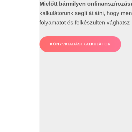
Mielőtt bármilyen önfinanszírozá
kalkulátorunk segít átlátni, hogy m
folyamatot és felkészülten vághatsz 
KÖNYVKIADÁSI KALKULÁTOR
Wágner Szilárd
Az irodalmi korrektúra szűk értelemben a szöveg