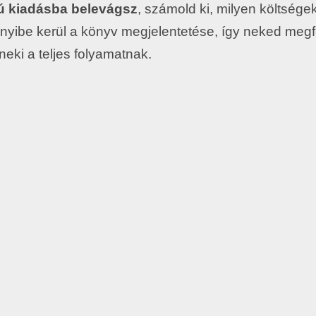
sú kiadásba belevágsz
, számold ki, milyen költsége
ennyibe kerül a könyv megjelentetése, így neked meg
neki a teljes folyamatnak.
 helyesírási, értelemzavaró nyelvtani hibáit javítja ki. A korrektor na