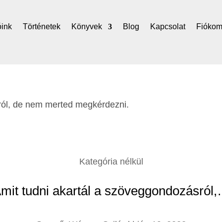
óink
Történetek
Könyvek
Blog
Kapcsolat
Fióko
Kategória nélkül
mit tudni akartál a szöveggondozásról