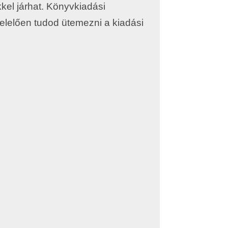
kkel járhat. Könyvkiadási
felelően tudod ütemezni a kiadási
gy gondot fordít…