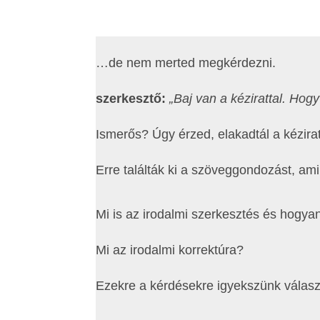
…de nem merted megkérdezni.
szerkesztő:
„Baj van a kézirattal. Hog
Ismerős? Úgy érzed, elakadtál a kézir
Erre találták ki a szöveggondozást, ami 
Mi is az irodalmi szerkesztés és hogyan
Mi az irodalmi korrektúra?
Ezekre a kérdésekre igyekszünk válasz