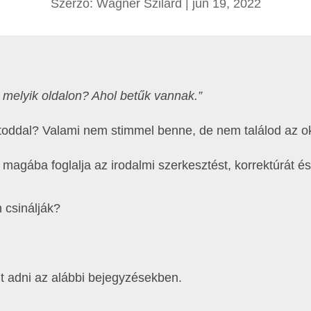
Szerző:
Wágner Szilárd
|
jún 19, 2022
y melyik oldalon? Ahol betűk vannak.”
atoddal? Valami nem stimmel benne, de nem találod az ok
magába foglalja az irodalmi szerkesztést, korrektúrát és o
 csinálják?
t adni az alábbi bejegyzésekben.